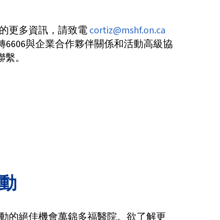
的更多資訊，請致電
cortiz@mshf.on.ca
7373轉6606與企業合作夥伴關係和活動高級協
聯繫。
動
動的絕佳機會萬錦多福醫院。欲了解更