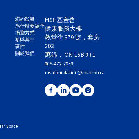
您的影響
MSH基金會
為什麼要給予
健康服務大樓
捐贈方式
教堂街 379 號，套房
參與其中
303
事件
關於我們
萬錦， ON L6B 0T1
905-472-7059
mshfoundation@mshf.on.ca
ar Space