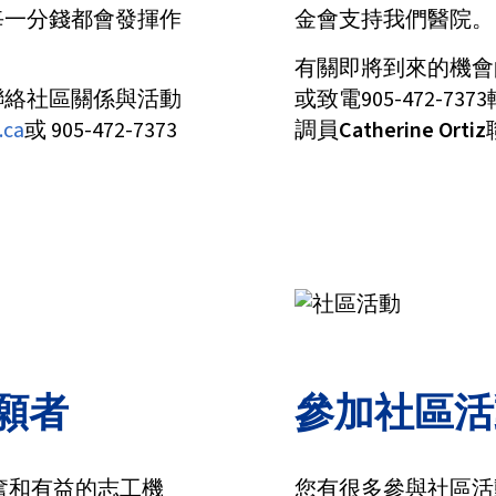
每一分錢都會發揮作
金會支持我們醫院。
有關即將到來的機會
聯絡社區關係與活動
或致電905-472-
.ca
或 905-472-7373
調員
Catherine Ortiz
願者
參加社區活
奮和有益的志工機
您有很多參與社區活