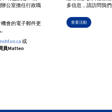
們辦公室擔任行政職
多信息，請訪問我們
者機會的電子郵件更
查看活動
訊。
shf.on.ca
或
Matteo