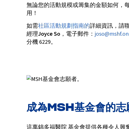
無論您的活動規模或籌集的金額如何，
用！
如需
社區活動規劃指南的
詳細資訊，請
經理
Joyce So
，電子郵件：
joso@mshf.on
分機 6229。
成為MSH基金會的志
這萬錦多福醫院 基金會提供各種令人興