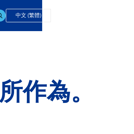
中文 (繁體)
所作為。