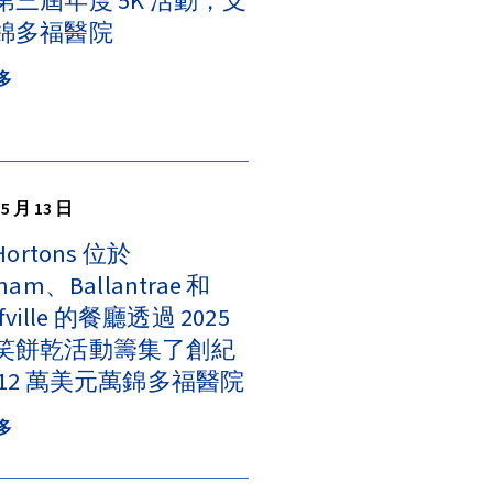
第三屆年度 5K 活動，支
錦多福醫院
多
 5 月 13 日
Hortons 位於
ham、Ballantrae 和
ffville 的餐廳透過 2025
笑餅乾活動籌集了創紀
 12 萬美元萬錦多福醫院
多