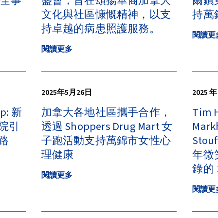
安全事
盛會，旨在頌揚華裔加拿大
爾鎮
文化與社區慷慨精神，以支
持萬
持卓越的病患照護服務。
閱讀更
閱讀更多
2025年5月26日
2025 年
lp: 新
加拿大各地社區攜手合作，
Tim 
院引
透過 Shoppers Drug Mart 女
Mark
路
子跑活動支持萬錦市女性心
Stou
理健康
年微
錄的
閱讀更多
閱讀更