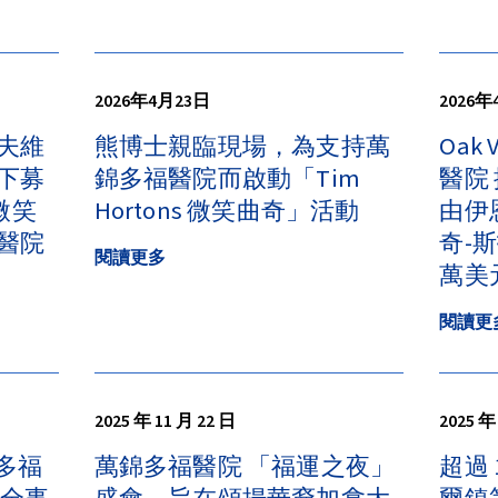
2026年4月23日
2026
夫維
熊博士親臨現場，為支持萬
Oak 
下募
錦多福醫院而啟動「Tim
醫院
微笑
Hortons 微笑曲奇」活動
由伊
醫院
奇-
閱讀更多
萬美
閱讀更
2025 年 11 月 22 日
2025 年
萬錦多福
萬錦多福醫院 「福運之夜」
超過 