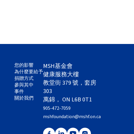
您的影響
MSH基金會
為什麼要給予
健康服務大樓
捐贈方式
教堂街 379 號，套房
參與其中
303
事件
關於我們
萬錦， ON L6B 0T1
905-472-7059
mshfoundation@mshf.on.ca