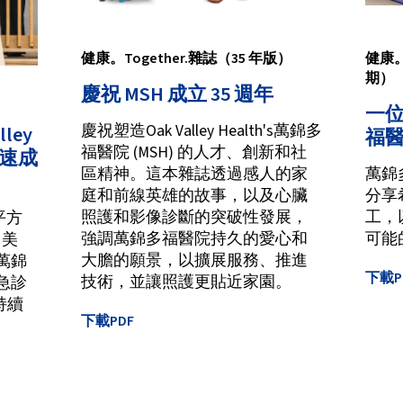
健康。Together.雜誌（35 年版）
健康。
期）
慶祝 MSH 成立 35 週年
一
慶祝塑造Oak Valley Health's萬錦多
ley
福
福醫院 (MSH) 的人才、創新和社
快速成
區精神。這本雜誌透過感人的家
萬錦
庭和前線英雄的故事，以及心臟
分享
照護和影像診斷的突破性發展，
工，
 平方
強調萬錦多福醫院持久的愛心和
可能
 美
大膽的願景，以擴展服務、推進
的萬錦
下載P
技術，並讓照護更貼近家園。
急診
持續
下載PDF