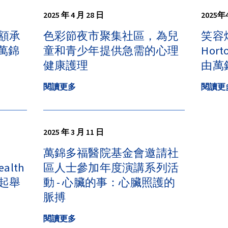
2025 年 4 月 28 日
2025年
額承
色彩節夜市聚集社區，為兒
笑容
持萬錦
童和青少年提供急需的心理
Hor
健康護理
由萬
閱讀更多
閱讀更
2025 年 3 月 11 日
萬錦多福醫院基金會邀請社
ealth
區人士參加年度演講系列活
起舉
動 - 心臟的事：心臟照護的
脈搏
閱讀更多