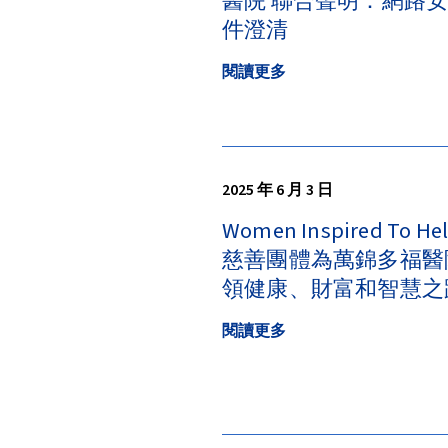
醫院 聯合聲明：網路
件澄清
閱讀更多
2025 年 6 月 3 日
Women Inspired To He
慈善團體為萬錦多福醫
領健康、財富和智慧之
閱讀更多