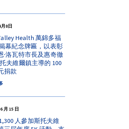
年4月8日
Valley Health 萬錦多福
 揭幕紀念牌匾，以表彰
恩·洛瓦特市長及惠奇徹
斯托夫維爾鎮主導的 100
元捐款
多
 6 月 15 日
1,300 人參加斯托夫維