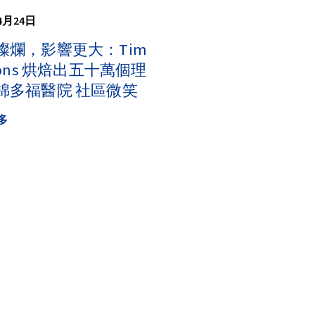
4月24日
燦爛，影響更大：Tim
tons 烘焙出五十萬個理
錦多福醫院 社區微笑
多