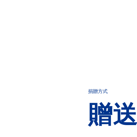
捐贈方式
贈