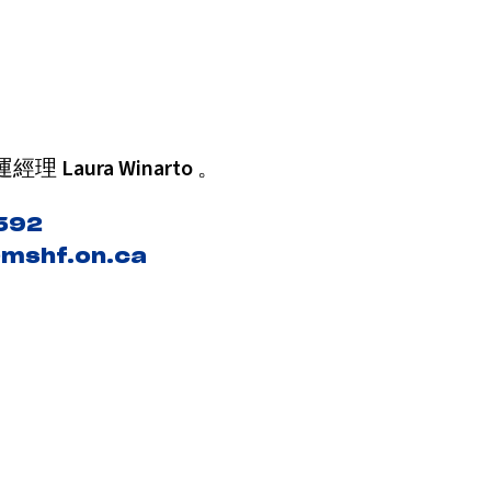
運經理
Laura Winarto
。
592
mshf.on.ca