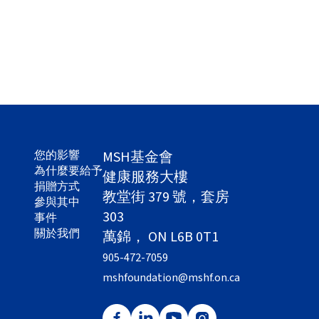
您的影響
MSH基金會
為什麼要給予
健康服務大樓
捐贈方式
教堂街 379 號，套房
參與其中
303
事件
關於我們
萬錦， ON L6B 0T1
905-472-7059
mshfoundation@mshf.on.ca