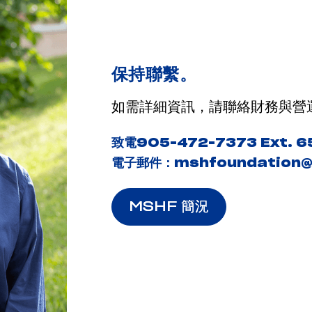
保持聯繫。
如需詳細資訊，請聯絡財務與營
致電
905-472-7373 Ext. 6
電子郵件：
mshfoundation@
MSHF 簡況
MSHF 簡況