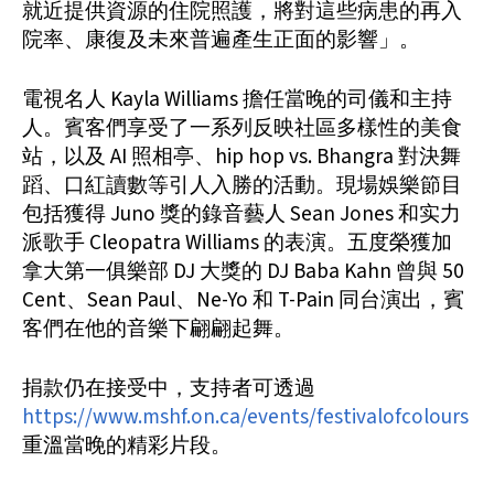
就近提供資源的住院照護，將對這些病患的再入
院率、康復及未來普遍產生正面的影響」。
電視名人 Kayla Williams 擔任當晚的司儀和主持
人。賓客們享受了一系列反映社區多樣性的美食
站，以及 AI 照相亭、hip hop vs. Bhangra 對決舞
蹈、口紅讀數等引人入勝的活動。現場娛樂節目
包括獲得 Juno 獎的錄音藝人 Sean Jones 和实力
派歌手 Cleopatra Williams 的表演。五度榮獲加
拿大第一俱樂部 DJ 大獎的 DJ Baba Kahn 曾與 50
Cent、Sean Paul、Ne-Yo 和 T-Pain 同台演出，賓
客們在他的音樂下翩翩起舞。
捐款仍在接受中，支持者可透過
https://www.mshf.on.ca/events/festivalofcolours
重溫當晚的精彩片段。