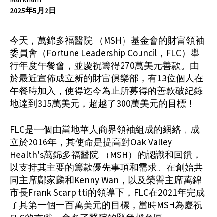
2025年5月2日
今天，萬錦多福醫院 （MSH）基金會的財富領袖
委員會（Fortune Leadership Council，FLC）舉
行年度午餐會，並慶祝籌得270萬美元善款。由
於最近宣佈成立新的財富俱樂部，有13位個人在
午餐時加入，使得迄今為止所募得的善款破紀錄
地達到315萬美元，超越了300萬美元的目標！
FLC是一個由當地華人商界領袖組成的網絡，成
立於2016年，其使命是提高對Oak Valley
Health's萬錦多福醫院 （MSH）的認識和回饋，
以支持其主要的籌款優先事項和需求。在創始共
同主席鄺家麟和Kenny Wan，以及榮譽主席萬錦
市長Frank Scarpitti的領導下，FLC在2021年完成
了其第一個一百萬美元的目標，當時MSH為慶祝