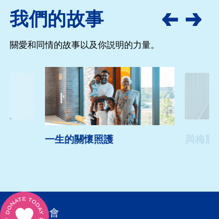
我們的故事
關愛和同情的故事以及你説明的力量。
一生的關懷照護
與梅麗
MSH基金會