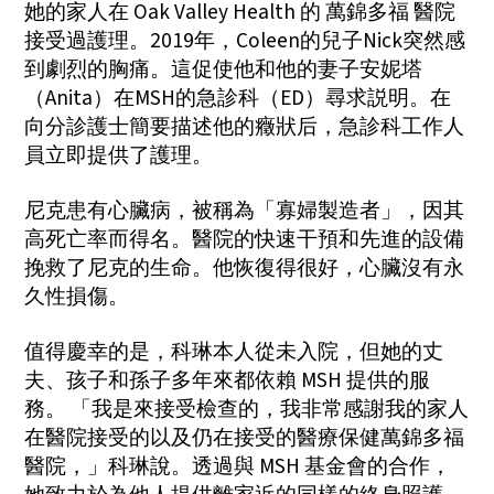
她的家人在 Oak Valley Health 的 萬錦多福 醫院
接受過護理。2019年，Coleen的兒子Nick突然感
到劇烈的胸痛。這促使他和他的妻子安妮塔
（Anita）在MSH的急診科（ED）尋求説明。在
向分診護士簡要描述他的癥狀后，急診科工作人
員立即提供了護理。
尼克患有心臟病，被稱為「寡婦製造者」，因其
高死亡率而得名。醫院的快速干預和先進的設備
挽救了尼克的生命。他恢復得很好，心臟沒有永
久性損傷。
值得慶幸的是，科琳本人從未入院，但她的丈
夫、孩子和孫子多年來都依賴 MSH 提供的服
務。 「我是來接受檢查的，我非常感謝我的家人
在醫院接受的以及仍在接受的醫療保健萬錦多福
醫院，」科琳說。透過與 MSH 基金會的合作，